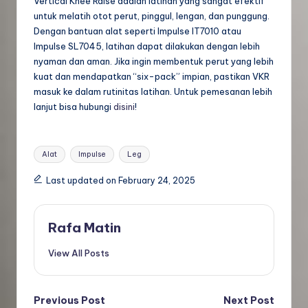
Vertical Knee Raise adalah latihan yang sangat efektif
untuk melatih otot perut, pinggul, lengan, dan punggung.
Dengan bantuan alat seperti Impulse IT7010 atau
Impulse SL7045, latihan dapat dilakukan dengan lebih
nyaman dan aman. Jika ingin membentuk perut yang lebih
kuat dan mendapatkan “six-pack” impian, pastikan VKR
masuk ke dalam rutinitas latihan. Untuk pemesanan lebih
lanjut bisa hubungi
disini
!
Tags:
Alat
Impulse
Leg
Last updated on February 24, 2025
Rafa Matin
View All Posts
Post
Previous Post
Next Post