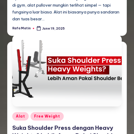
di gym, alat pullover mungkin terlihat simpel — tapi
fungsinya luar biasa. Alat ini biasanya punya sandaran
dan tuas besar…
Rafa Matin
June 19, 2025
Posted
by
Posted
Alat
Free Weight
in
Suka Shoulder Press dengan Heavy