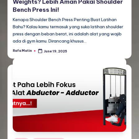
Weights? Lebih Aman Pakai Shoulder
Bench Press Ini!
Kenapa Shoulder Bench Press Penting Buat Latihan
Bahu? Kalau kamu termasuk yang suka latihan shoulder
press dengan beban berat, ini adalah alat yang wajib
ada di gym kamu. Dirancang khusus…
Rafa Matin
June 19, 2025
Posted
by