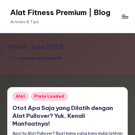
Alat Fitness Premium | Blog
Skip
to
Articles & Tips
content
Month:
June 2025
Home
»
Archives for June 2025
Posted
Alat
Plate Loaded
in
Otot Apa Saja yang Dilatih dengan
Alat Pullover? Yuk, Kenali
Manfaatnya!
Apa Itu Alat Pullover? Buat kamu yang baru mulai latihan