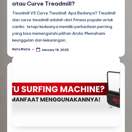
atau Curve Treadmill?
Treadmill VS Curve Treadmill: Apa Bedanya? Treadmill
dan curve treadmill adalah alat fitness populer untuk
cardio, tetapi keduanya memiliki perbedaan penting
yang bisa memengaruhi pilihan Anda. Memahami
keunggulan dan kekurangan…
Rafa Matin
January 18, 2025
Posted
by