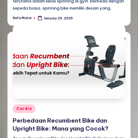
terutama dalam kelas spinning di gym. Berbeda dengan
sepeda biasa, spinning bike memiliki desain yang…
Rafa Matin
January 29, 2025
Posted
by
Posted
Cardio
in
Perbedaan Recumbent Bike dan
Upright Bike: Mana yang Cocok?