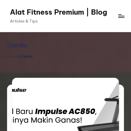
Alat Fitness Premium | Blog
Skip
to
Articles & Tips
content
Cardio
Home
»
Cardio