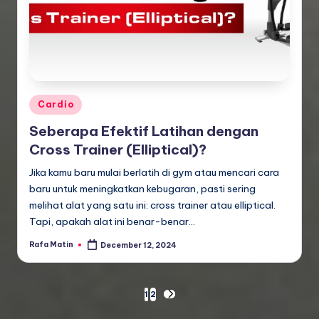
Posted
Cardio
in
Seberapa Efektif Latihan dengan
Cross Trainer (Elliptical)?
Jika kamu baru mulai berlatih di gym atau mencari cara
baru untuk meningkatkan kebugaran, pasti sering
melihat alat yang satu ini: cross trainer atau elliptical.
Tapi, apakah alat ini benar-benar…
Rafa Matin
December 12, 2024
Posted
by
Posts
1
2
NEXT
PAGE