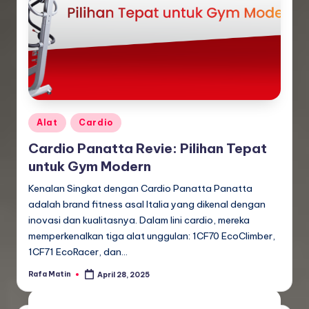
Posted
Alat
Cardio
in
Cardio Panatta Revie: Pilihan Tepat
untuk Gym Modern
Kenalan Singkat dengan Cardio Panatta Panatta
adalah brand fitness asal Italia yang dikenal dengan
inovasi dan kualitasnya. Dalam lini cardio, mereka
memperkenalkan tiga alat unggulan: 1CF70 EcoClimber,
1CF71 EcoRacer, dan…
Rafa Matin
April 28, 2025
Posted
by