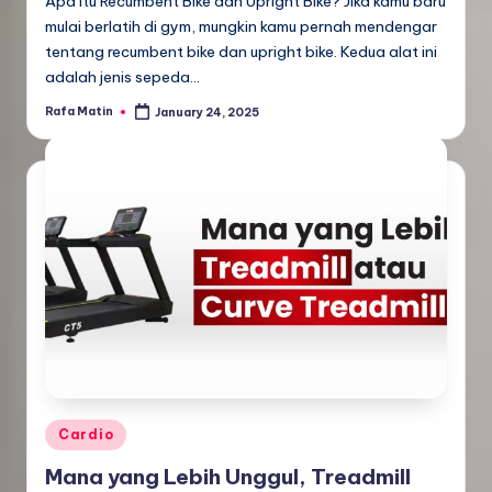
Apa itu Recumbent Bike dan Upright Bike? Jika kamu baru
mulai berlatih di gym, mungkin kamu pernah mendengar
tentang recumbent bike dan upright bike. Kedua alat ini
adalah jenis sepeda…
Rafa Matin
January 24, 2025
Posted
by
Posted
Cardio
in
Mana yang Lebih Unggul, Treadmill