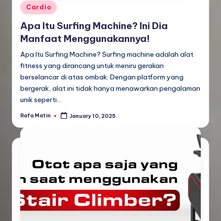
Posted
Cardio
in
Apa Itu Surfing Machine? Ini Dia
Manfaat Menggunakannya!
Apa Itu Surfing Machine? Surfing machine adalah alat
fitness yang dirancang untuk meniru gerakan
berselancar di atas ombak. Dengan platform yang
bergerak, alat ini tidak hanya menawarkan pengalaman
unik seperti…
Rafa Matin
January 10, 2025
Posted
by