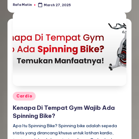
Rafa Matin
March 27, 2025
Posted
by
Posted
Cardio
in
Kenapa Di Tempat Gym Wajib Ada
Spinning Bike?
Apa Itu Spinning Bike? Spinning bike adalah sepeda
statis yang dirancang khusus untuk latihan kardio,