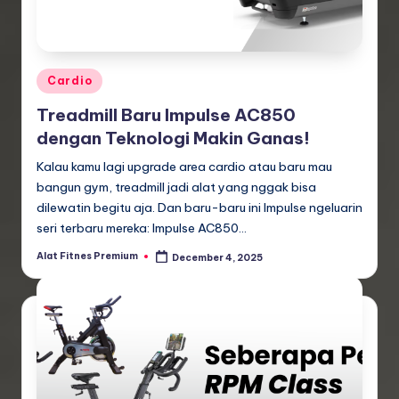
Posted
Cardio
in
Treadmill Baru Impulse AC850
dengan Teknologi Makin Ganas!
Kalau kamu lagi upgrade area cardio atau baru mau
bangun gym, treadmill jadi alat yang nggak bisa
dilewatin begitu aja. Dan baru-baru ini Impulse ngeluarin
seri terbaru mereka: Impulse AC850…
Alat Fitnes Premium
December 4, 2025
Posted
by