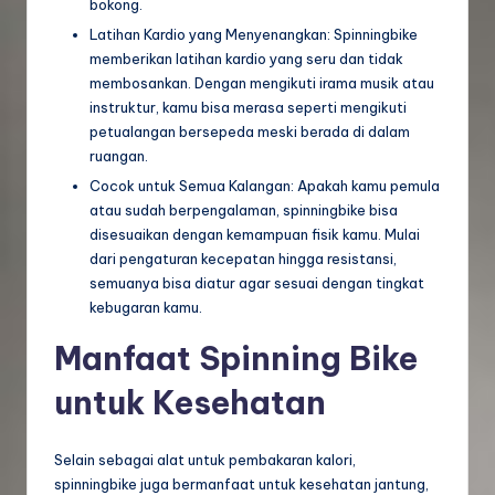
bokong.
Latihan Kardio yang Menyenangkan: Spinningbike
memberikan latihan kardio yang seru dan tidak
membosankan. Dengan mengikuti irama musik atau
instruktur, kamu bisa merasa seperti mengikuti
petualangan bersepeda meski berada di dalam
ruangan.
Cocok untuk Semua Kalangan: Apakah kamu pemula
atau sudah berpengalaman, spinningbike bisa
disesuaikan dengan kemampuan fisik kamu. Mulai
dari pengaturan kecepatan hingga resistansi,
semuanya bisa diatur agar sesuai dengan tingkat
kebugaran kamu.
Manfaat Spinning Bike
untuk Kesehatan
Selain sebagai alat untuk pembakaran kalori,
spinningbike juga bermanfaat untuk kesehatan jantung,