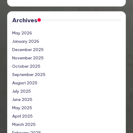
Archives
May 2026
January 2026
December 2025
November 2025
October 2025
September 2025
August 2025
July 2025
June 2025
May 2025
April 2025
March 2025
February 2025