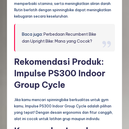
memperbaiki stamina, serta meningkatkan aliran darah.
Rutin berlatih dengan spinningbike dapat meningkatkan
kebugaran secara keseluruhan.
Baca juga:
Perbedaan Recumbent Bike
dan Upright Bike: Mana yang Cocok?
Rekomendasi Produk:
Impulse PS300 Indoor
Group Cycle
Jika kamu mencari spinningbike berkualitas untuk gym
kamu, Impulse PS300 Indoor Group Cycle adalah pilihan
yang tepat! Dengan desain ergonomis dan fitur canggih,
alat ini cocok untuk latihan grup maupun individu.