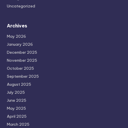
Uncategorized
Archives
May 2026
January 2026
December 2025
November 2025
October 2025
September 2025
August 2025
July 2025
June 2025
May 2025
April 2025
March 2025