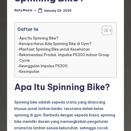
Rafa Matin
January 29, 2025
Posted
by
Daftar Isi
Apa Itu Spinning Bike?
Kenapa Harus Ada Spinning Bike di Gym?
Manfaat Spinning Bike untuk Kesehatan
Rekomendasi Produk: Impulse PS300 Indoor Group
Cycle
Keunggulan Impulse PS300:
Kesimpulan
Apa Itu Spinning Bike?
Spinning bike adalah sepeda statis yang dirancang
khusus untuk latihan kardio, terutama dalam kelas
spinning di gym. Berbeda dengan sepeda biasa, spinning
bike memiliki desain yang memungkinkan pengaturan
intensitas latihan sesuai kebutuhan, sehingga cocok