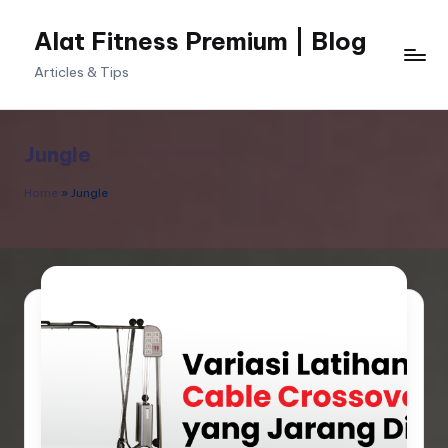
Alat Fitness Premium | Blog
Skip
to
Articles & Tips
content
Jungle
Home
»
Jungle