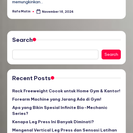
memungkinkan…
Rafa Matin
November 16, 2024
Posted
by
Search
Search
Recent Posts
Rack Freeweight Cocok untuk Home Gym & Kantor!
Forearm Machine yang Jarang Ada di Gym!
Apa yang Bikin Spesial Infinite Bio-Mechanic
Series?
Kenapa Leg Press Ini Banyak Diminati?
Mengenal Vertical Leg Press dan Sensasi Latihan