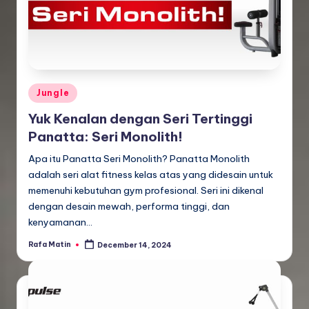
Posted
Jungle
in
Yuk Kenalan dengan Seri Tertinggi
Panatta: Seri Monolith!
Apa itu Panatta Seri Monolith? Panatta Monolith
adalah seri alat fitness kelas atas yang didesain untuk
memenuhi kebutuhan gym profesional. Seri ini dikenal
dengan desain mewah, performa tinggi, dan
kenyamanan…
Rafa Matin
December 14, 2024
Posted
by