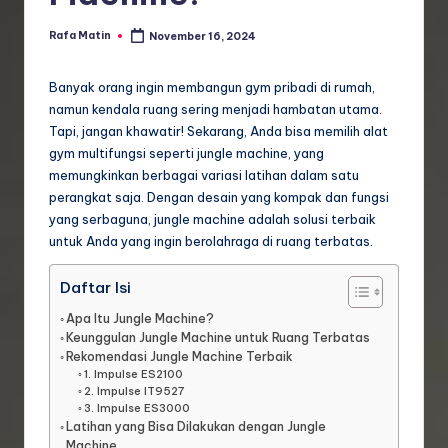
Rafa Matin
November 16, 2024
Posted
by
Banyak orang ingin membangun gym pribadi di rumah,
namun kendala ruang sering menjadi hambatan utama.
Tapi, jangan khawatir! Sekarang, Anda bisa memilih alat
gym multifungsi seperti jungle machine, yang
memungkinkan berbagai variasi latihan dalam satu
perangkat saja. Dengan desain yang kompak dan fungsi
yang serbaguna, jungle machine adalah solusi terbaik
untuk Anda yang ingin berolahraga di ruang terbatas.
Daftar Isi
Apa Itu Jungle Machine?
Keunggulan Jungle Machine untuk Ruang Terbatas
Rekomendasi Jungle Machine Terbaik
1. Impulse ES2100
2. Impulse IT9527
3. Impulse ES3000
Latihan yang Bisa Dilakukan dengan Jungle
Machine