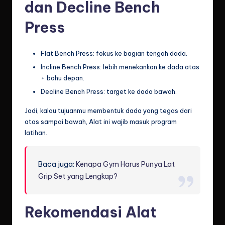
dan Decline Bench
Press
Flat Bench Press: fokus ke bagian tengah dada.
Incline Bench Press: lebih menekankan ke dada atas
+ bahu depan.
Decline Bench Press: target ke dada bawah.
Jadi, kalau tujuanmu membentuk dada yang tegas dari
atas sampai bawah, Alat ini wajib masuk program
latihan.
Baca juga:
Kenapa Gym Harus Punya Lat
Grip Set yang Lengkap?
Rekomendasi Alat