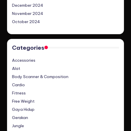
December 2024
November 2024
October 2024
Categories
Accessories
Alat
Body Scanner & Composition
Cardio
Fitness
Free Weight
Gaya Hidup
Gerakan
Jungle