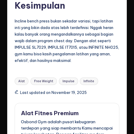
Kesimpulan
Incline bench press bukan sekadar variasi, tapi latihan
inti yang bikin dada atas lebih terdefinisi. Nggak heran
kalau banyak orang mengandalkannya sebagai bagian
wajib dalam program chest day. Dengan alat seperti
IMPULSE SL7029, IMPULSE IT7015, atau INFINITE NH025,
gym kamu bisa kasih pengalaman latihan yang aman,
efektif, dan hasilnya maksimal.
Tags:
Alat
Free Weight
Impulse
Infinite
Last updated on November 19, 2025
Alat Fitnes Premium
Osbond Gym adalah pusat kebugaran
terdepan yang siap membantu Kamu mencapai