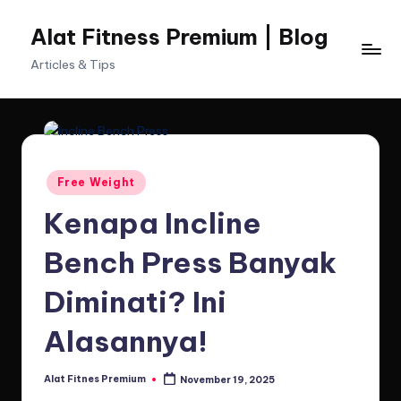
Alat Fitness Premium | Blog
Skip
to
Articles & Tips
content
Posted
Free Weight
in
Kenapa Incline
Bench Press Banyak
Diminati? Ini
Alasannya!
Alat Fitnes Premium
November 19, 2025
Posted
by