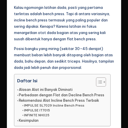
Kalau ngomongin latihan dada, pasti yang pertama
terlintas adalah bench press. Tapi di antara variasinya,
incline bench press termasuk yang paling populer dan
sering dipakai. Kenapa? Karena latihan ini fokus
menargetkan otot dada bagian atas yang sering kali
susah dibentuk hanya dengan flat bench press.
Posisi bangku yang miring (sekitar 30–45 derajat)
membuat beban lebih banyak ditopang oleh bagian atas
dada, bahu depan, dan sedikit triceps. Hasilnya, tampilan
dada jadi lebih penuh dan proporsional.
Daftar Isi
Alasan Alat ini Banyak Diminati
Perbedaan dengan Flat dan Decline Bench Press
Rekomendasi Alat Incline Bench Press Terbaik
IMPULSE SL7029 Incline Bench Press
IMPULSE IT7015
INFINITE NH025
Kesimpulan