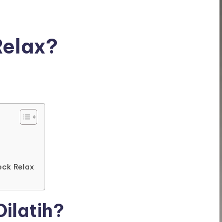
Relax?
eck Relax
Dilatih?