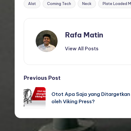
Alat
Coming Tech
Neck
Plate Loaded 
Tags:
Rafa Matin
View All Posts
Post
Previous Post
navigation
Otot Apa Saja yang Ditargetkan
oleh Viking Press?