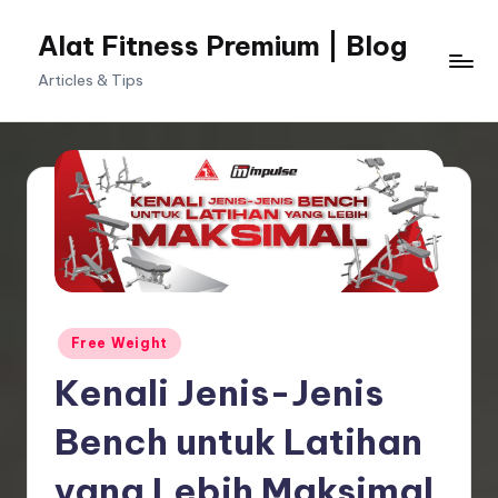
Alat Fitness Premium | Blog
Skip
to
Articles & Tips
content
Posted
Free Weight
in
Kenali Jenis-Jenis
Bench untuk Latihan
yang Lebih Maksimal