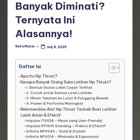
Banyak Diminati?
Ternyata Ini
Alasannya!
Rafa Matin
July 8, 2025
Posted
by
Daftar Isi
Apa Itu Hip Thrust?
Kenapa Banyak Orang Suka Latihan Hip Thrust?
1. Bentuk Glutes Lebih Cepat Terlihat
2. Cocok untuk Semua Level Latihan
3. Minim Tekanan ke Lutut & Punggung Bawah
4. Power & Performa Meningkat
Rekomendasi Alat Hip Thrust Terbaik Buat Latihan
Lebih Aman & Efektif
Impulse IT9538 – Mesin yang User-Friendly!
Impulse IFP1616 Standing – Praktis & Efektif!
Infinite NPV040 – Solid & Stylish!
Infinite NPX014 – Minimalis & Ergonomis!